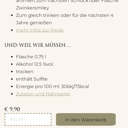
animiert zum nächsten Schluck oder Flasche
Zwinkersmiley
Zum gleich trinken oder für die nächsten 4
Jahre genießen
mehr Infos zur Riede
UND: WEIL WIR MÜSSEN….
Flasche 0,75 l
Alkohol 12.5 %vol.
trocken
enthält Sulfite
Energie pro 100 ml: 306kj/73kcal
Zutaten und Nährwerte
€
9,90