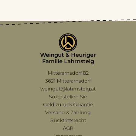
Weingut & Heuriger
Familie Lahrnsteig
Mitterarnsdorf 82
3621 Mitterarnsdorf
weingut@lahrnsteig.at
Navigation überspringen
So bestellen Sie
Geld zurück Garantie
Versand & Zahlung
Rücktrittsrecht
AGB